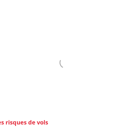
un installateur expert et c
DE ET DEVIS GRAT
s risques de vols