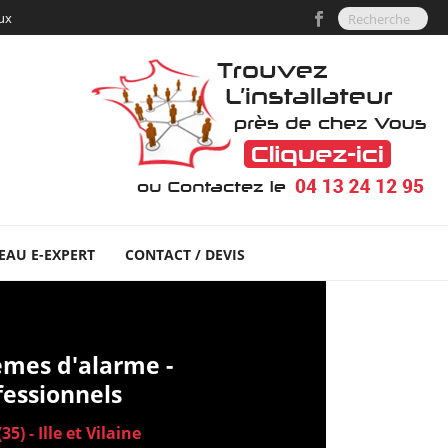
aux
EAU E-EXPERT
CONTACT / DEVIS
tèmes d'alarme -
ofessionnels
5) - Ille et Vilaine