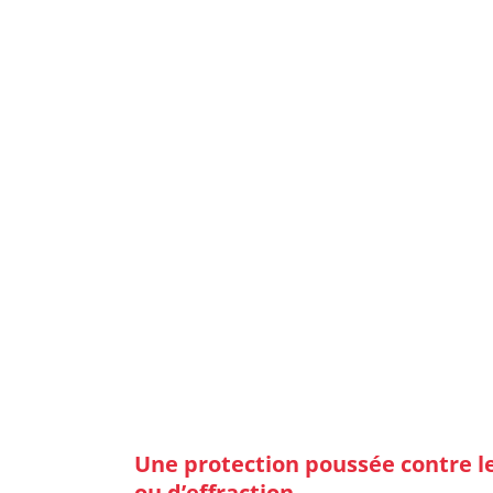
Besoin d’
ETU
Une protection poussée contre le
ou d’effraction