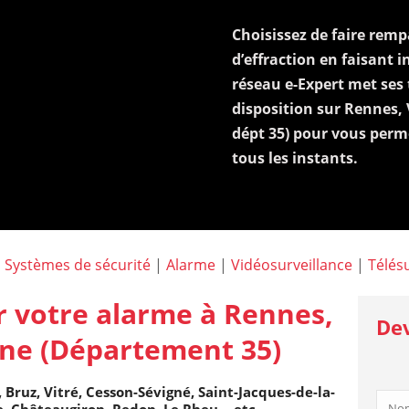
Choisissez de faire rempa
d’effraction en faisant 
réseau e-Expert met ses 
disposition sur Rennes, Vi
dépt 35) pour vous perme
tous les instants.
:
Systèmes de sécurité
|
Alarme
|
Vidéosurveillance
|
Télés
ur votre alarme à Rennes,
Dev
laine (Département 35)
 Bruz, Vitré, Cesson-Sévigné, Saint-Jacques-de-la-