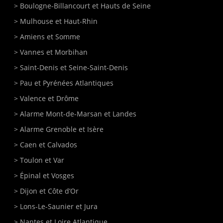
>
Boulogne-Billancourt
et Hauts de Seine
>
Mulhouse
et Haut-Rhin
>
Amiens
et Somme
>
Vannes
et Morbihan
>
Saint-Denis
et Seine-Saint-Denis
>
Pau et Pyrénées Atlantiques
>
Valence et Drôme
>
Alarme Mont-de-Marsan
et Landes
>
Alarme Grenoble et Isère
>
Caen
et Calvados
>
Toulon
et Var
>
Épinal
et Vosges
>
Dijon
et Côte d’Or
>
Lons-Le-Saunier
et Jura
>
Nantes
et Loire Atlantique