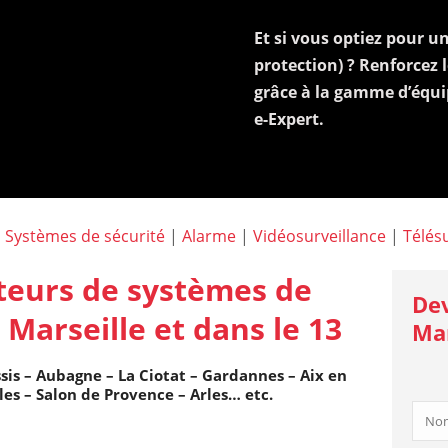
Et si vous optiez pour u
protection) ? Renforcez 
grâce à la gamme d’équi
e-Expert.
:
Systèmes de sécurité
|
Alarme
|
Vidéosurveillance
|
Télés
ateurs de systèmes de
Dev
 Marseille et dans le 13
Mar
ssis – Aubagne – La Ciotat – Gardannes – Aix en
les – Salon de Provence – Arles… etc.