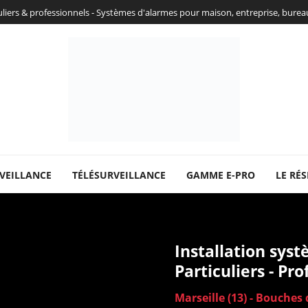
culiers & professionnels - Systèmes d'alarmes pour maison, entreprise, bure
VEILLANCE
TÉLÉSURVEILLANCE
GAMME E-PRO
LE RÉS
Installation syst
Particuliers - Pr
Marseille (13) - Bouche