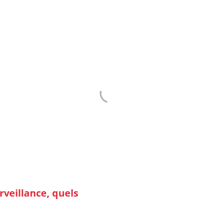
un installateur expert et c
DE ET DEVIS GRAT
rveillance, quels