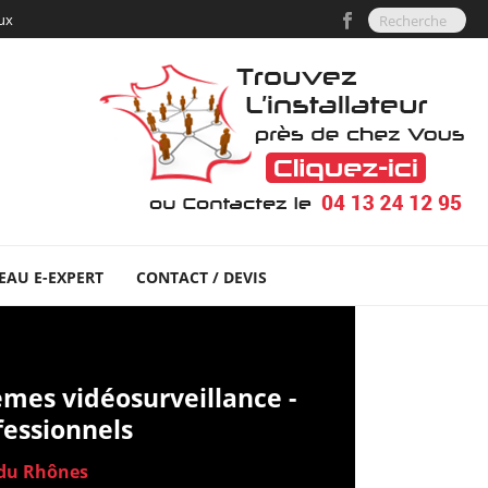
aux
EAU E-EXPERT
CONTACT / DEVIS
èmes vidéosurveillance -
ofessionnels
s du Rhônes