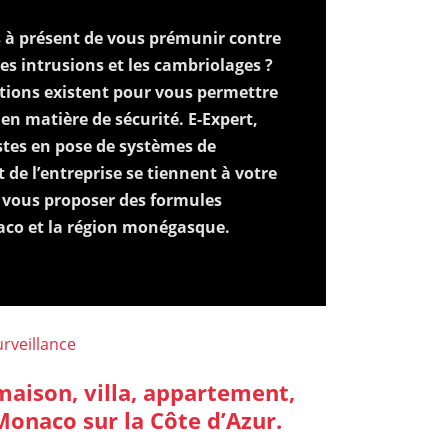
ès à présent de vous prémunir contre
 les intrusions et les cambriolages ?
utions existent pour vous permettre
 en matière de sécurité. E-Expert,
stes en pose de systèmes de
t de l’entreprise se tiennent à votre
r vous proposer des formules
aco et la région monégasque.
urveillance
 maison, villa, appartement,
onaco sur la Côte d’Azur.