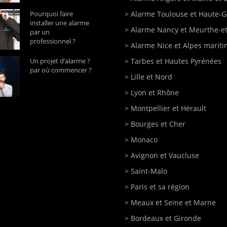
Pourquoi faire
>
Alarme Toulouse
et Haute-
installer une alarme
>
Alarme Nancy
et Meurthe-et
par un
professionnel ?
>
Alarme Nice
et Alpes marit
Un projet d’alarme ?
>
Tarbes
et Hautes Pyrénées
par où commencer ?
>
Lille
et Nord
>
Lyon
et Rhône
>
Montpellier
et Hérault
>
Bourges
et Cher
>
Monaco
>
Avignon
et Vaucluse
>
Saint-Malo
>
Paris
et sa région
>
Meaux
et Seine et Marne
>
Bordeaux
et Gironde