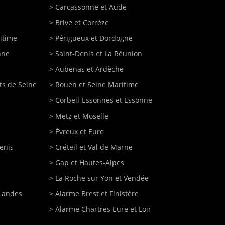
>
Carcassonne
et Aude
>
Brive
et Corrèze
itime
>
Périgueux
et Dordogne
nne
>
Saint-Denis et La Réunion
>
Aubenas et Ardèche
ts de Seine
>
Rouen
et Seine Maritime
>
Corbeil-Essonnes
et Essonne
>
Metz
et Moselle
>
Évreux
et Eure
enis
>
Créteil
et Val de Marne
>
Gap
et Hautes-Alpes
>
La Roche sur Yon
et Vendée
Landes
>
Alarme Brest et Finistère
>
Alarme Chartres Eure et Loir