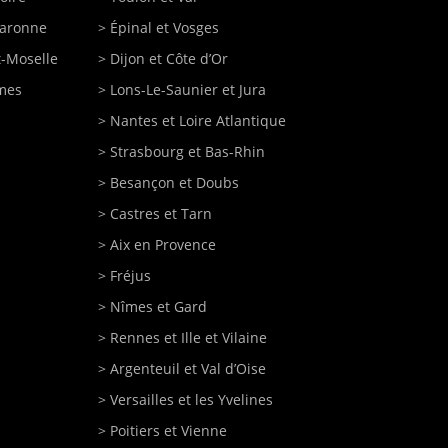
Garonne
>
Épinal
et Vosges
-Moselle
>
Dijon
et Côte d’Or
imes
>
Lons-Le-Saunier
et Jura
>
Nantes
et Loire Atlantique
>
Strasbourg
et Bas-Rhin
>
Besançon
et Doubs
>
Castres
et Tarn
>
Aix en Provence
>
Fréjus
>
Nîmes
et Gard
>
Rennes
et Ille et Vilaine
>
Argenteuil
et Val d’Oise
>
Versailles
et les Yvelines
>
Poitiers
et Vienne