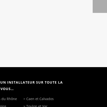
 UN INSTALLATEUR SUR TOUTE LA
Z VOUS…
s du Rhône
>
Caen
et Calvados
oire
>
Toulon
et Var