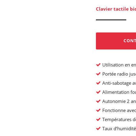
Clavier tactile bi
CONT
Utilisation en e
Portée radio ju
Anti-sabotage av
Alimentation fou
Autonomie 2 an
Fonctionne ave
Températures de
Taux d’humidi