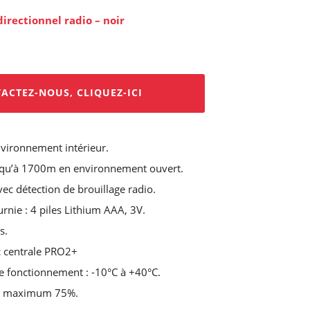
directionnel radio – noir
ACTEZ-NOUS, CLIQUEZ-ICI
nvironnement intérieur.
squ’à 1700m en environnement ouvert.
ec détection de brouillage radio.
rnie : 4 piles Lithium AAA, 3V.
s.
c centrale PRO2+
 fonctionnement : -10°C à +40°C.
té maximum 75%.