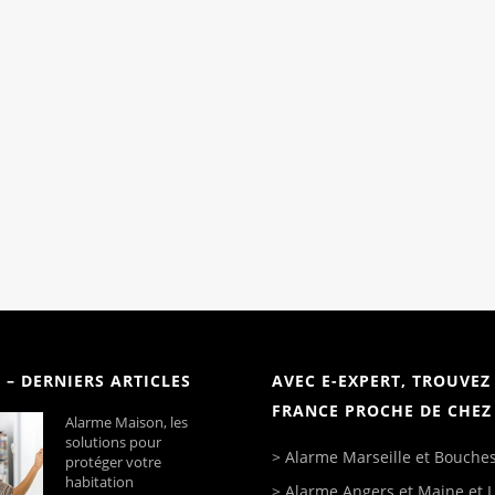
 – DERNIERS ARTICLES
AVEC E-EXPERT, TROUVEZ
FRANCE PROCHE DE CHE
Alarme Maison, les
solutions pour
>
Alarme Marseille
et Bouche
protéger votre
habitation
>
Alarme Angers
et Maine et L