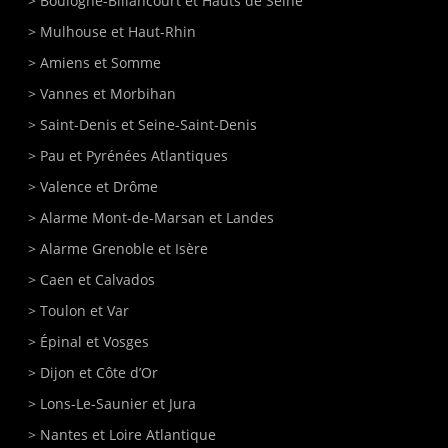
>
Boulogne-Billancourt
et Hauts de Seine
>
Mulhouse
et Haut-Rhin
>
Amiens
et Somme
>
Vannes
et Morbihan
>
Saint-Denis
et Seine-Saint-Denis
>
Pau et Pyrénées Atlantiques
>
Valence et Drôme
>
Alarme Mont-de-Marsan
et Landes
>
Alarme Grenoble et Isère
>
Caen
et Calvados
>
Toulon
et Var
>
Épinal
et Vosges
>
Dijon
et Côte d’Or
>
Lons-Le-Saunier
et Jura
>
Nantes
et Loire Atlantique